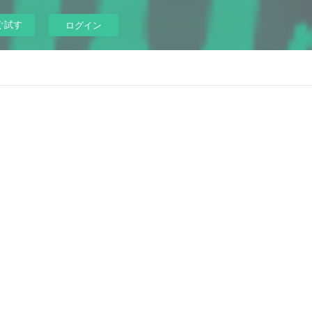
ぐ試す
ログイン