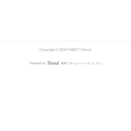
Copyright ©
2026
TABET's Ownd
.
Powered by
無料でホームページをつくろう
AmebaOwnd