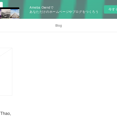
Ameba Owndで
今す
あなただけのホームページやブログをつくろう
Blog
 Thao,